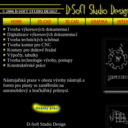
© 2006 D-SOFT STUDIO DESIGN
HOME
2D CAD
3D CAD
GRAFIKA
INTE
Tvorba výkresových dokumentací
Digitalizace výkresových dokumentací
Tvorba technických schémat
Tvorba kontur pro CNC
Kontury pro drátové řezání
Výpočty, tabulky
Tvorba technologie výroby, postupy
Konstruktérské práce
Nástrojařská praxe v oboru výroby nástrojů a
forem pro plasty se zaměřením na
automobilový a hračkářský průmysl.
D-Soft Studio Design