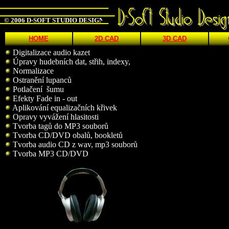
© 2006 D-SOFT STUDIO DESIGN
HOME
2D CAD
3D CAD
Digitalizace audio kazet
Úpravy hudebních dat, střih, indexy,
Normalizace
Ostranění lupanců
Potlačení šumu
Efekty Fade in - out
Aplikování equalizačních křivek
Opravy vyvážení hlasitosti
Tvorba tagů do MP3 souborů
Tvorba CD/DVD obalů, bookletů
Tvorba audio CD z wav, mp3 souborů
Tvorba MP3 CD/DVD