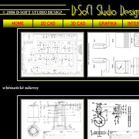
© 2006 D-SOFT STUDIO DESIGN style="position: right;"
HOME
2D CAD
3D CAD
GRAFIKA
INTE
schématické nákresy